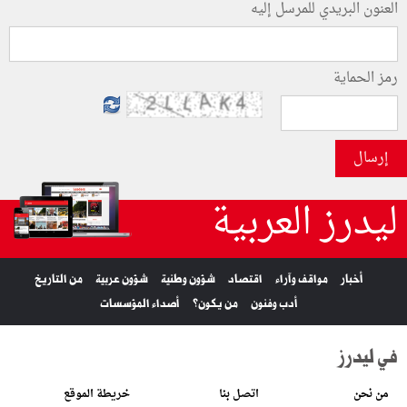
العنون البريدي للمرسل إليه
رمز الحماية
إرسال
ليدرز العربية
أخبار
مواقف وآراء
اقتصاد
شؤون وطنية
شؤون عربية
من التاريخ
أدب وفنون
من يكون؟
أصداء المؤسسات
في ليدرز
من نحن
اتصل بنا
خريطة الموقع