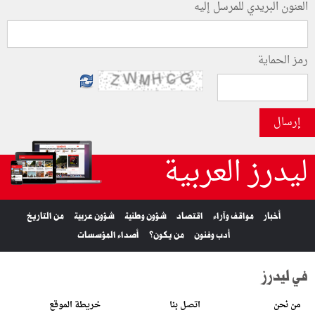
العنون البريدي للمرسل إليه
رمز الحماية
إرسال
ليدرز العربية
أخبار
مواقف وآراء
اقتصاد
شؤون وطنية
شؤون عربية
من التاريخ
أدب وفنون
من يكون؟
أصداء المؤسسات
في ليدرز
من نحن
اتصل بنا
خريطة الموقع