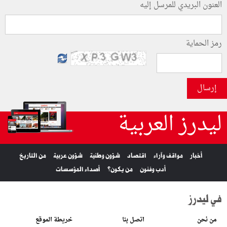
العنون البريدي للمرسل إليه
رمز الحماية
إرسال
ليدرز العربية
أخبار
مواقف وآراء
اقتصاد
شؤون وطنية
شؤون عربية
من التاريخ
أدب وفنون
من يكون؟
أصداء المؤسسات
في ليدرز
من نحن
اتصل بنا
خريطة الموقع