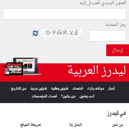
العنون البريدي للمرسل إليه
رمز الحماية
إرسال
ليدرز العربية
أخبار
مواقف وآراء
اقتصاد
شؤون وطنية
شؤون عربية
من التاريخ
أدب وفنون
من يكون؟
أصداء المؤسسات
في ليدرز
من نحن
اتصل بنا
خريطة الموقع