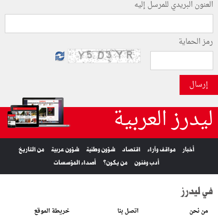
العنون البريدي للمرسل إليه
رمز الحماية
إرسال
ليدرز العربية
أخبار
مواقف وآراء
اقتصاد
شؤون وطنية
شؤون عربية
من التاريخ
أدب وفنون
من يكون؟
أصداء المؤسسات
في ليدرز
من نحن
اتصل بنا
خريطة الموقع