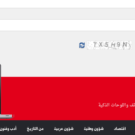
تف واللوحات الذكية
اقتصاد
شؤون وطنية
شؤون عربية
من التاريخ
أدب وفنون