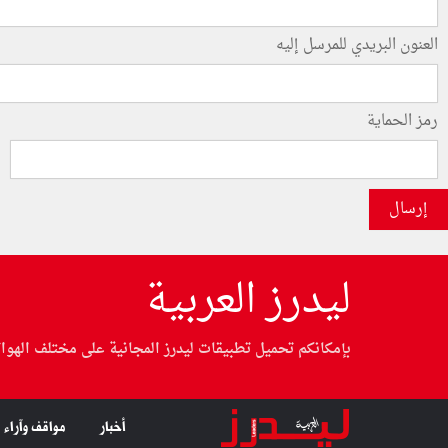
العنون البريدي للمرسل إليه
رمز الحماية
إرسال
ليدرز العربية
بإمكانكم تحميل تطبيقات ليدرز المجانية على مختلف الهوا
أخبار
مواقف وآراء