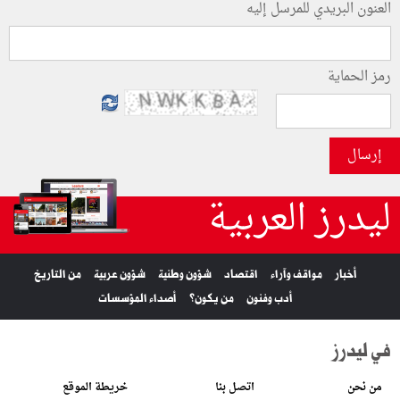
العنون البريدي للمرسل إليه
رمز الحماية
إرسال
ليدرز العربية
أخبار
مواقف وآراء
اقتصاد
شؤون وطنية
شؤون عربية
من التاريخ
أدب وفنون
من يكون؟
أصداء المؤسسات
في ليدرز
من نحن
اتصل بنا
خريطة الموقع