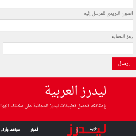
العنون البريدي للمرسل إليه
رمز الحماية
إرسال
ليدرز العربية
بإمكانكم تحميل تطبيقات ليدرز المجانية على مختلف الهوا
أخبار
مواقف وآراء