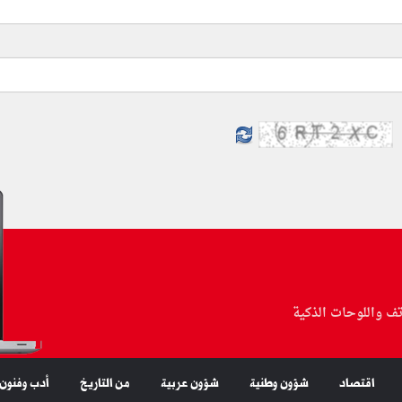
تف واللوحات الذكية
اقتصاد
شؤون وطنية
شؤون عربية
من التاريخ
أدب وفنون