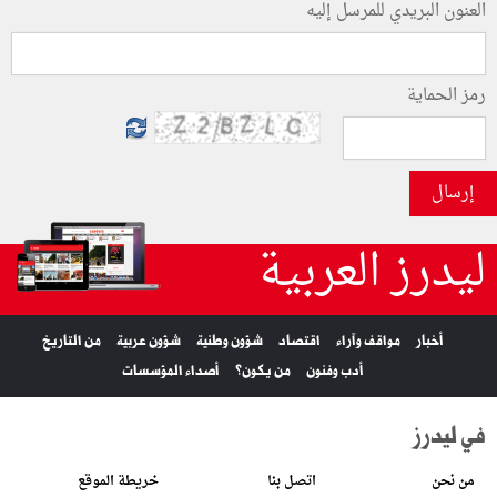
العنون البريدي للمرسل إليه
رمز الحماية
إرسال
ليدرز العربية
أخبار
مواقف وآراء
اقتصاد
شؤون وطنية
شؤون عربية
من التاريخ
أدب وفنون
من يكون؟
أصداء المؤسسات
في ليدرز
من نحن
اتصل بنا
خريطة الموقع