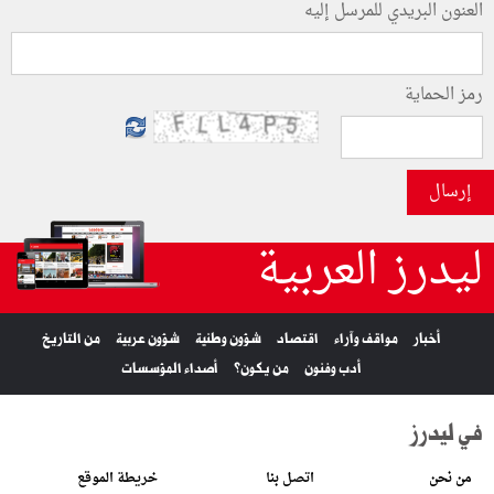
العنون البريدي للمرسل إليه
رمز الحماية
إرسال
ليدرز العربية
أخبار
مواقف وآراء
اقتصاد
شؤون وطنية
شؤون عربية
من التاريخ
أدب وفنون
من يكون؟
أصداء المؤسسات
في ليدرز
من نحن
اتصل بنا
خريطة الموقع