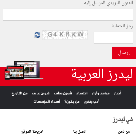
العنون البريدي للمرسل إليه
رمز الحماية
إرسال
ليدرز العربية
أخبار
مواقف وآراء
اقتصاد
شؤون وطنية
شؤون عربية
من التاريخ
أدب وفنون
من يكون؟
أصداء المؤسسات
في ليدرز
من نحن
اتصل بنا
خريطة الموقع