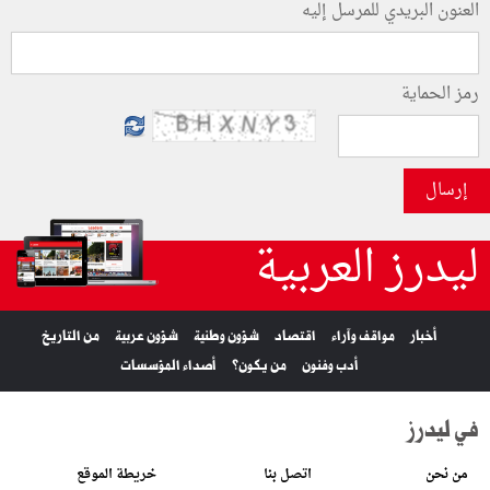
العنون البريدي للمرسل إليه
رمز الحماية
إرسال
ليدرز العربية
أخبار
مواقف وآراء
اقتصاد
شؤون وطنية
شؤون عربية
من التاريخ
أدب وفنون
من يكون؟
أصداء المؤسسات
في ليدرز
من نحن
اتصل بنا
خريطة الموقع