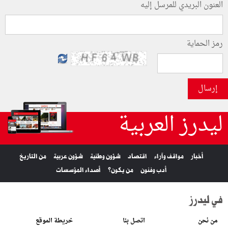
العنون البريدي للمرسل إليه
رمز الحماية
إرسال
ليدرز العربية
أخبار
مواقف وآراء
اقتصاد
شؤون وطنية
شؤون عربية
من التاريخ
أدب وفنون
من يكون؟
أصداء المؤسسات
في ليدرز
من نحن
اتصل بنا
خريطة الموقع