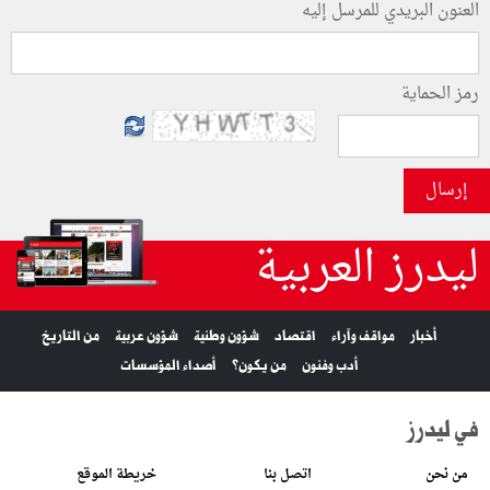
العنون البريدي للمرسل إليه
رمز الحماية
إرسال
ليدرز العربية
أخبار
مواقف وآراء
اقتصاد
شؤون وطنية
شؤون عربية
من التاريخ
أدب وفنون
من يكون؟
أصداء المؤسسات
في ليدرز
من نحن
اتصل بنا
خريطة الموقع