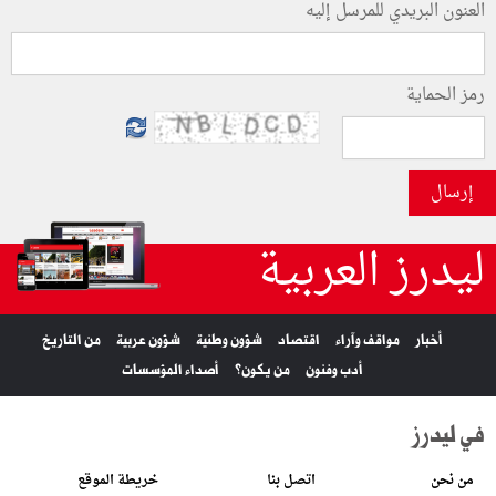
العنون البريدي للمرسل إليه
رمز الحماية
إرسال
ليدرز العربية
أخبار
مواقف وآراء
اقتصاد
شؤون وطنية
شؤون عربية
من التاريخ
أدب وفنون
من يكون؟
أصداء المؤسسات
في ليدرز
من نحن
اتصل بنا
خريطة الموقع