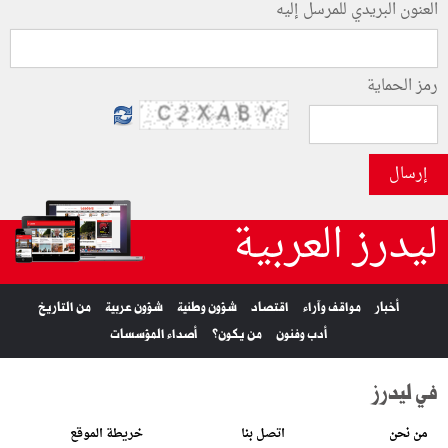
العنون البريدي للمرسل إليه
رمز الحماية
إرسال
ليدرز العربية
أخبار
مواقف وآراء
اقتصاد
شؤون وطنية
شؤون عربية
من التاريخ
أدب وفنون
من يكون؟
أصداء المؤسسات
في ليدرز
من نحن
اتصل بنا
خريطة الموقع