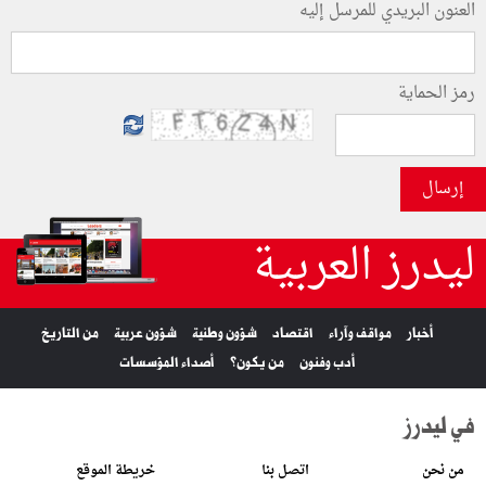
العنون البريدي للمرسل إليه
رمز الحماية
إرسال
ليدرز العربية
أخبار
مواقف وآراء
اقتصاد
شؤون وطنية
شؤون عربية
من التاريخ
أدب وفنون
من يكون؟
أصداء المؤسسات
في ليدرز
من نحن
اتصل بنا
خريطة الموقع