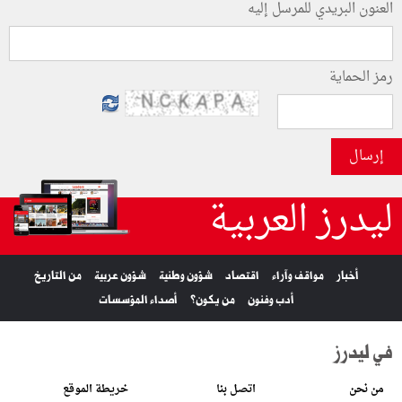
العنون البريدي للمرسل إليه
رمز الحماية
إرسال
ليدرز العربية
أخبار
مواقف وآراء
اقتصاد
شؤون وطنية
شؤون عربية
من التاريخ
أدب وفنون
من يكون؟
أصداء المؤسسات
في ليدرز
من نحن
اتصل بنا
خريطة الموقع