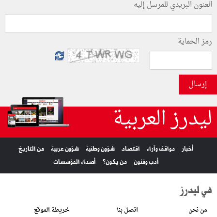
العنون البريدي للمرسل إليه
رمز الحماية
إرسال
ليدرز العربية
أخبار
مواقف وآراء
اقتصاد
شؤون وطنية
شؤون عربية
من التاريخ
أدب وفنون
من يكون؟
أصداء المؤسسات
في ليدرز
من نحن
اتصل بنا
خريطة الموقع