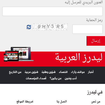
العنون البريدي للمرسل إليه
رمز الحماية
إرسال
ليدرز العربية
أخبار
مواقف وآراء
اقتصاد
شؤون وطنية
شؤون عربية
من التاريخ
أدب وفنون
من يكون؟
أصداء المؤسسات
في ليدرز
من نحن
اتصل بنا
خريطة الموقع