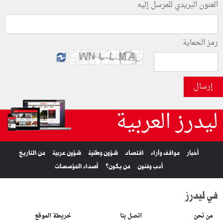
العنون البريدي للمرسل إليه
رمز الحماية
إرسال
ليدرز العربية
أخبار
مواقف وآراء
اقتصاد
شؤون وطنية
شؤون عربية
من التاريخ
أدب وفنون
من يكون؟
أصداء المؤسسات
في ليدرز
من نحن
اتصل بنا
خريطة الموقع