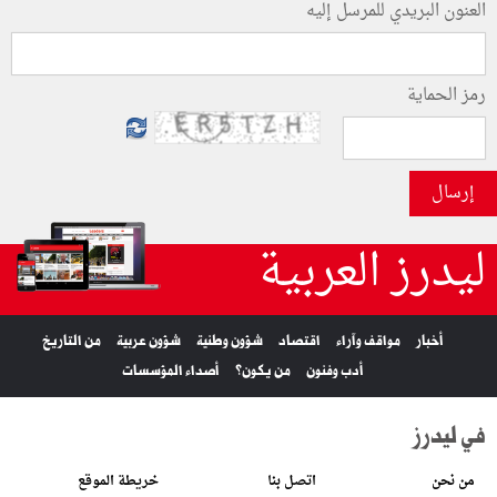
العنون البريدي للمرسل إليه
رمز الحماية
إرسال
ليدرز العربية
أخبار
مواقف وآراء
اقتصاد
شؤون وطنية
شؤون عربية
من التاريخ
أدب وفنون
من يكون؟
أصداء المؤسسات
في ليدرز
من نحن
اتصل بنا
خريطة الموقع