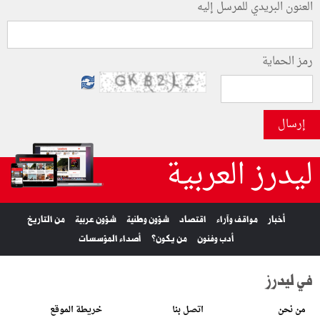
العنون البريدي للمرسل إليه
رمز الحماية
إرسال
ليدرز العربية
أخبار
مواقف وآراء
اقتصاد
شؤون وطنية
شؤون عربية
من التاريخ
أدب وفنون
من يكون؟
أصداء المؤسسات
في ليدرز
من نحن
اتصل بنا
خريطة الموقع