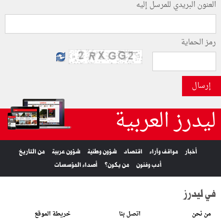
العنون البريدي للمرسل إليه
رمز الحماية
إرسال
ليدرز العربية
أخبار
مواقف وآراء
اقتصاد
شؤون وطنية
شؤون عربية
من التاريخ
أدب وفنون
من يكون؟
أصداء المؤسسات
في ليدرز
من نحن
اتصل بنا
خريطة الموقع