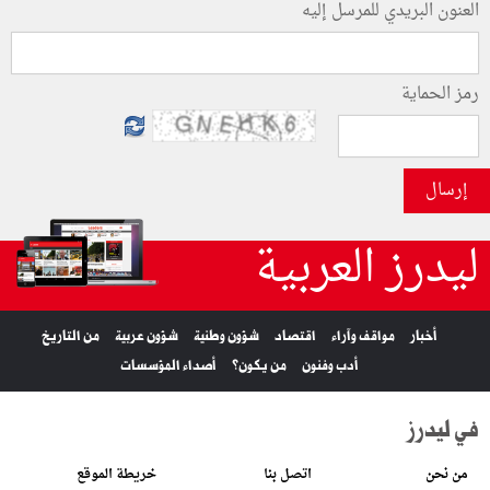
العنون البريدي للمرسل إليه
رمز الحماية
إرسال
ليدرز العربية
أخبار
مواقف وآراء
اقتصاد
شؤون وطنية
شؤون عربية
من التاريخ
أدب وفنون
من يكون؟
أصداء المؤسسات
في ليدرز
من نحن
اتصل بنا
خريطة الموقع