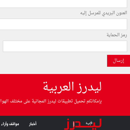
العنون البريدي للمرسل إليه
رمز الحماية
إرسال
ليدرز العربية
بإمكانكم تحميل تطبيقات ليدرز المجانية على مختلف الهوا
أخبار
مواقف وآراء