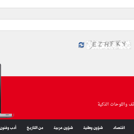
تف واللوحات الذكية
اقتصاد
شؤون وطنية
شؤون عربية
من التاريخ
أدب وفنون