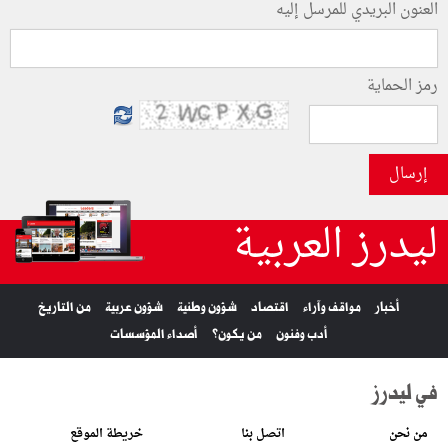
العنون البريدي للمرسل إليه
رمز الحماية
إرسال
ليدرز العربية
أخبار
مواقف وآراء
اقتصاد
شؤون وطنية
شؤون عربية
من التاريخ
أدب وفنون
من يكون؟
أصداء المؤسسات
في ليدرز
من نحن
اتصل بنا
خريطة الموقع