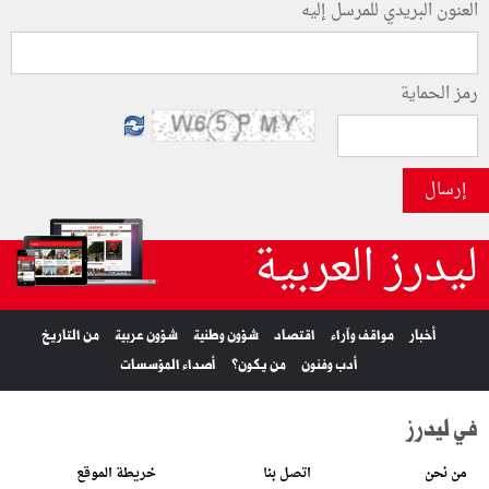
العنون البريدي للمرسل إليه
رمز الحماية
إرسال
ليدرز العربية
أخبار
مواقف وآراء
اقتصاد
شؤون وطنية
شؤون عربية
من التاريخ
أدب وفنون
من يكون؟
أصداء المؤسسات
في ليدرز
من نحن
اتصل بنا
خريطة الموقع