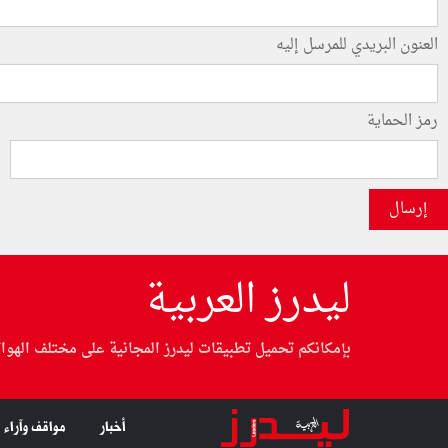
العنون البريدي للمرسل إليه
رمز الحماية
إرسال
ليدرز العربية
بإمكانكم تحميل تطبيقات ليدرز المجانية على مختلف الهوا
أخبار
مواقف وآراء