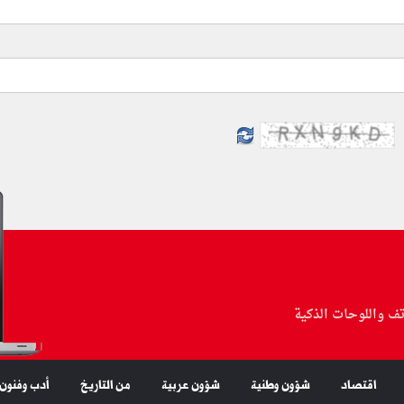
تف واللوحات الذكية
اقتصاد
شؤون وطنية
شؤون عربية
من التاريخ
أدب وفنون