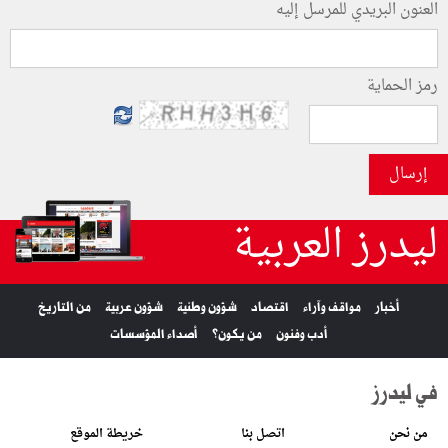
العنون البريدي للمرسل إليه
رمز الحماية
إرسال
ليدرز العربية
أخبار
مواقف وآراء
اقتصاد
شؤون وطنية
شؤون عربية
من التاريخ
أدب وفنون
من يكون؟
أصداء المؤسسات
في ليدرز
من نحن
اتصل بنا
خريطة الموقع