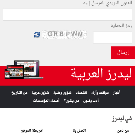
العنون البريدي للمرسل إليه
رمز الحماية
إرسال
ليدرز العربية
أخبار
مواقف وآراء
اقتصاد
شؤون وطنية
شؤون عربية
من التاريخ
أدب وفنون
من يكون؟
أصداء المؤسسات
في ليدرز
من نحن
اتصل بنا
خريطة الموقع