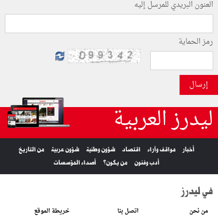
العنون البريدي للمرسل إليه
رمز الحماية
إرسال
ليدرز العربية
أخبار
مواقف وآراء
اقتصاد
شؤون وطنية
شؤون عربية
من التاريخ
أدب وفنون
من يكون؟
أصداء المؤسسات
في ليدرز
من نحن
اتصل بنا
خريطة الموقع