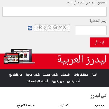
العنون البريدي للمرسل إليه
رمز الحماية
إرسال
ليدرز العربية
أخبار
مواقف وآراء
اقتصاد
شؤون وطنية
شؤون عربية
من التاريخ
أدب وفنون
من يكون؟
أصداء المؤسسات
في ليدرز
من نحن
اتصل بنا
خريطة الموقع