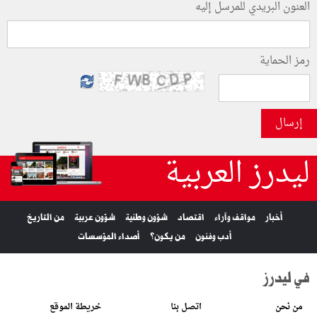
العنون البريدي للمرسل إليه
رمز الحماية
إرسال
ليدرز العربية
أخبار
مواقف وآراء
اقتصاد
شؤون وطنية
شؤون عربية
من التاريخ
أدب وفنون
من يكون؟
أصداء المؤسسات
في ليدرز
من نحن
اتصل بنا
خريطة الموقع