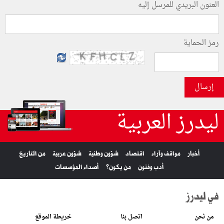
العنون البريدي للمرسل إليه
رمز الحماية
إرسال
ليدرز العربية
أخبار
مواقف وآراء
اقتصاد
شؤون وطنية
شؤون عربية
من التاريخ
أدب وفنون
من يكون؟
أصداء المؤسسات
في ليدرز
من نحن
اتصل بنا
خريطة الموقع