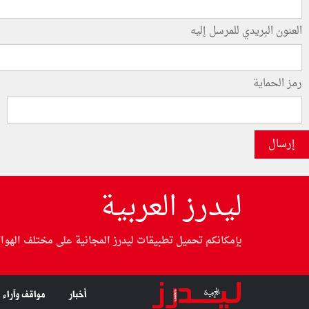
العنون البريدي للمرسل إليه
رمز الحماية
إرسال
ليدرز العربية
بإمكانكم تحميل تطبيقات ليدرز المجانية على مختلف الهوا
أخبار
مواقف وآراء