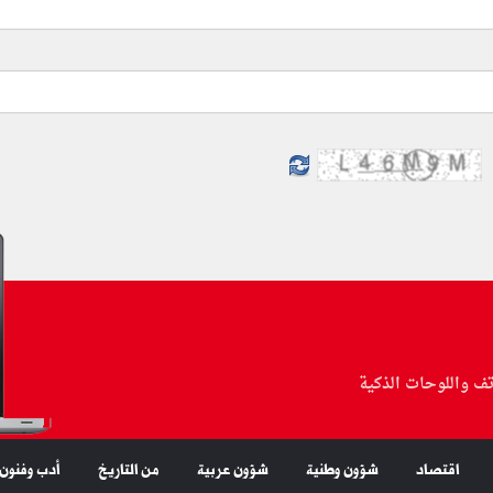
تف واللوحات الذكية
اقتصاد
شؤون وطنية
شؤون عربية
من التاريخ
أدب وفنون