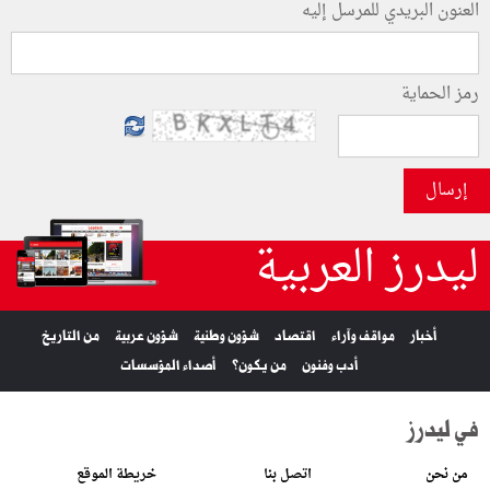
العنون البريدي للمرسل إليه
رمز الحماية
إرسال
ليدرز العربية
أخبار
مواقف وآراء
اقتصاد
شؤون وطنية
شؤون عربية
من التاريخ
أدب وفنون
من يكون؟
أصداء المؤسسات
في ليدرز
من نحن
اتصل بنا
خريطة الموقع