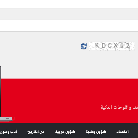
تف واللوحات الذكية
اقتصاد
شؤون وطنية
شؤون عربية
من التاريخ
أدب وفنون