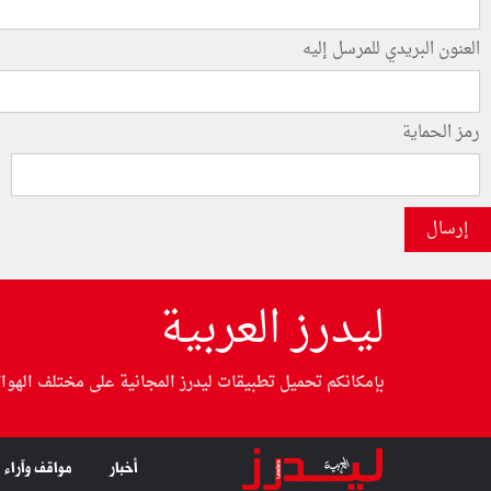
العنون البريدي للمرسل إليه
رمز الحماية
إرسال
ليدرز العربية
بإمكانكم تحميل تطبيقات ليدرز المجانية على مختلف الهوا
أخبار
مواقف وآراء