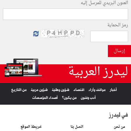
العنون البريدي للمرسل إليه
رمز الحماية
إرسال
ليدرز العربية
أخبار
مواقف وآراء
اقتصاد
شؤون وطنية
شؤون عربية
من التاريخ
أدب وفنون
من يكون؟
أصداء المؤسسات
في ليدرز
من نحن
اتصل بنا
خريطة الموقع