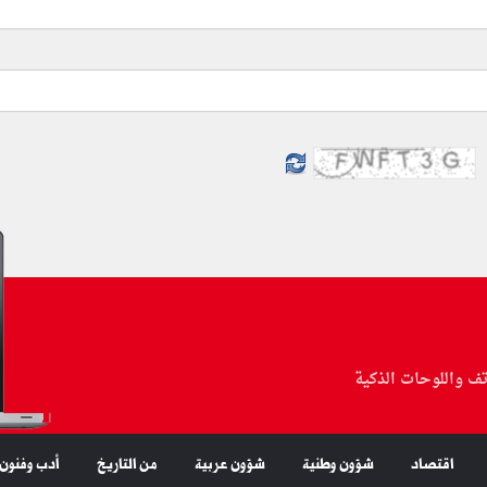
تف واللوحات الذكية
اقتصاد
شؤون وطنية
شؤون عربية
من التاريخ
أدب وفنون