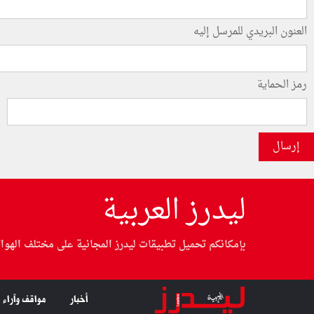
العنون البريدي للمرسل إليه
رمز الحماية
إرسال
ليدرز العربية
بإمكانكم تحميل تطبيقات ليدرز المجانية على مختلف الهوا
أخبار
مواقف وآراء