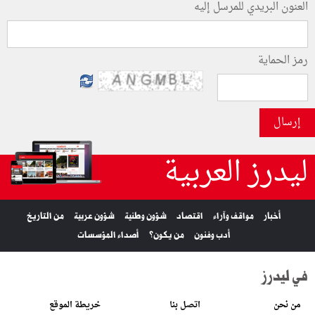
العنون البريدي للمرسل إليه
رمز الحماية
إرسال
ليدرز العربية
أخبار
مواقف وآراء
اقتصاد
شؤون وطنية
شؤون عربية
من التاريخ
أدب وفنون
من يكون؟
أصداء المؤسسات
في ليدرز
من نحن
اتصل بنا
خريطة الموقع