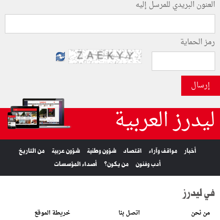
العنون البريدي للمرسل إليه
رمز الحماية
إرسال
ليدرز العربية
أخبار
مواقف وآراء
اقتصاد
شؤون وطنية
شؤون عربية
من التاريخ
أدب وفنون
من يكون؟
أصداء المؤسسات
في ليدرز
من نحن
اتصل بنا
خريطة الموقع