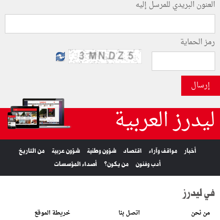
العنون البريدي للمرسل إليه
رمز الحماية
إرسال
ليدرز العربية
أخبار
مواقف وآراء
اقتصاد
شؤون وطنية
شؤون عربية
من التاريخ
أدب وفنون
من يكون؟
أصداء المؤسسات
في ليدرز
من نحن
اتصل بنا
خريطة الموقع