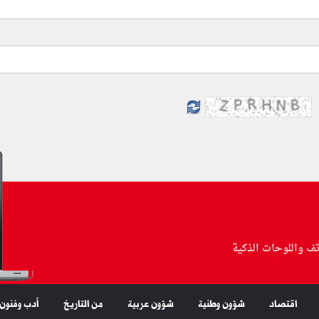
تف واللوحات الذكية
اقتصاد
شؤون وطنية
شؤون عربية
من التاريخ
أدب وفنون