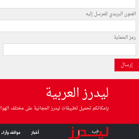
العنون البريدي للمرسل إليه
رمز الحماية
إرسال
ليدرز العربية
بإمكانكم تحميل تطبيقات ليدرز المجانية على مختلف الهوا
أخبار
مواقف وآراء