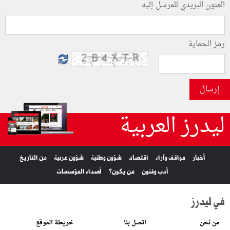
العنون البريدي للمرسل إليه
رمز الحماية
إرسال
ليدرز العربية
أخبار
مواقف وآراء
اقتصاد
شؤون وطنية
شؤون عربية
من التاريخ
أدب وفنون
من يكون؟
أصداء المؤسسات
في ليدرز
من نحن
اتصل بنا
خريطة الموقع