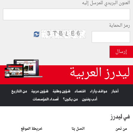
العنون البريدي للمرسل إليه
رمز الحماية
إرسال
ليدرز العربية
أخبار
مواقف وآراء
اقتصاد
شؤون وطنية
شؤون عربية
من التاريخ
أدب وفنون
من يكون؟
أصداء المؤسسات
في ليدرز
من نحن
اتصل بنا
خريطة الموقع