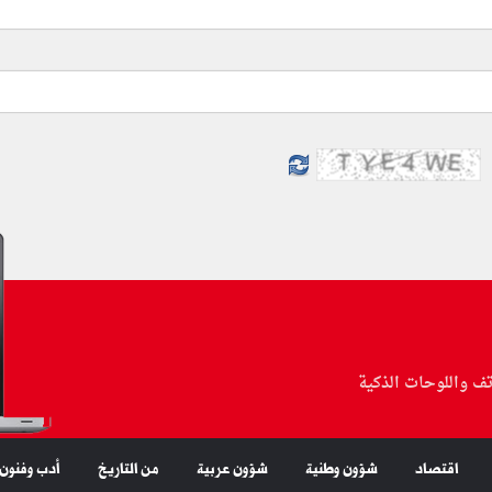
تف واللوحات الذكية
اقتصاد
شؤون وطنية
شؤون عربية
من التاريخ
أدب وفنون