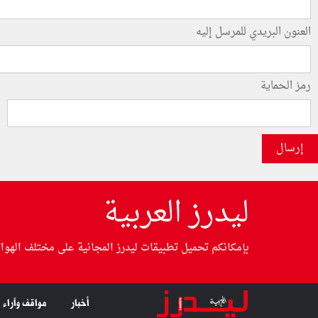
العنون البريدي للمرسل إليه
رمز الحماية
إرسال
ليدرز العربية
بإمكانكم تحميل تطبيقات ليدرز المجانية على مختلف الهوا
أخبار
مواقف وآراء