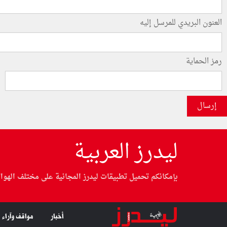
العنون البريدي للمرسل إليه
رمز الحماية
إرسال
ليدرز العربية
بإمكانكم تحميل تطبيقات ليدرز المجانية على مختلف الهوا
أخبار
مواقف وآراء