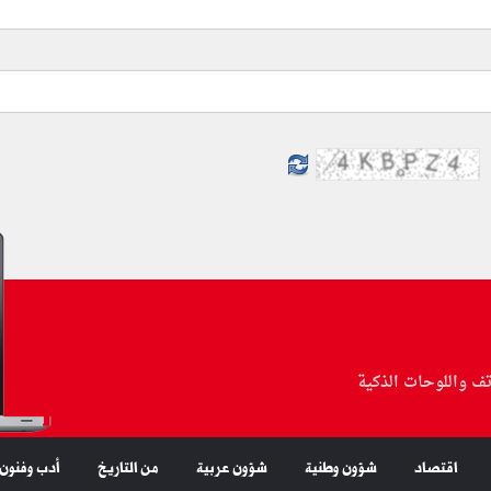
تف واللوحات الذكية
اقتصاد
شؤون وطنية
شؤون عربية
من التاريخ
أدب وفنون