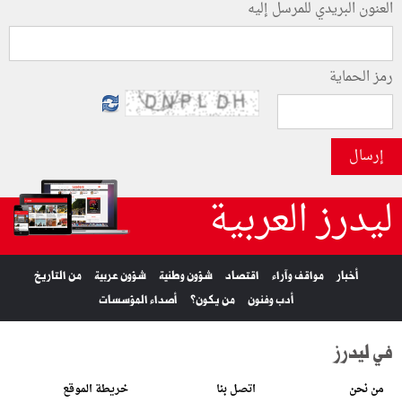
العنون البريدي للمرسل إليه
رمز الحماية
إرسال
ليدرز العربية
أخبار
مواقف وآراء
اقتصاد
شؤون وطنية
شؤون عربية
من التاريخ
أدب وفنون
من يكون؟
أصداء المؤسسات
في ليدرز
من نحن
اتصل بنا
خريطة الموقع