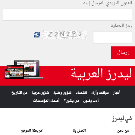
العنون البريدي للمرسل إليه
رمز الحماية
إرسال
ليدرز العربية
أخبار
مواقف وآراء
اقتصاد
شؤون وطنية
شؤون عربية
من التاريخ
أدب وفنون
من يكون؟
أصداء المؤسسات
في ليدرز
من نحن
اتصل بنا
خريطة الموقع